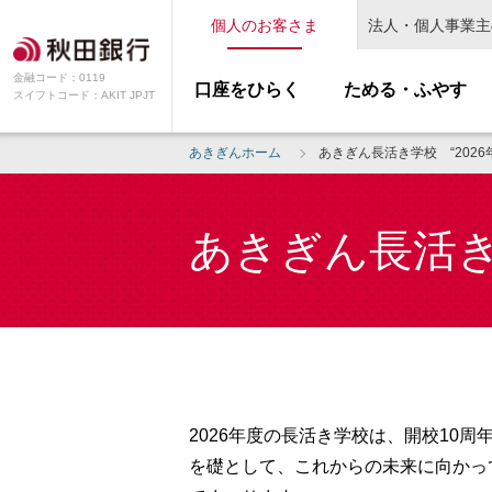
個人のお客さま
法人・個人事業主
金融コード：0119
口座をひらく
ためる・ふやす
スイフトコード：AKIT JPJT
あきぎんホーム
あきぎん長活き学校 “2026
あきぎん長活き学
2026年度の長活き学校は、開校10周
を礎として、これからの未来に向かっ