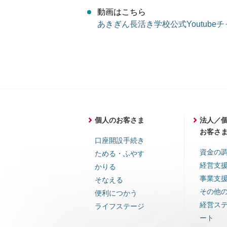
動画はこちら
あきぎん長活き学校公式Youtube
個人のお客さま
法人／
お客さ
口座開設手続き
資金の
ためる・ふやす
経営支
かりる
事業支
そなえる
その他
便利につかう
経営ス
ライフステージ
ート