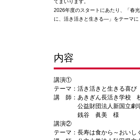
てまいります。
2026年度のスタートにあたり、「春
に、活き活きと生きる―」をテーマに
内容
講演①
テーマ：
活き活きと生きる喜び
講 師：
あきぎん長活き学校 
公益財団法人新国立劇
銭谷 眞美 様
講演②
テーマ：
長寿は食から～おいし