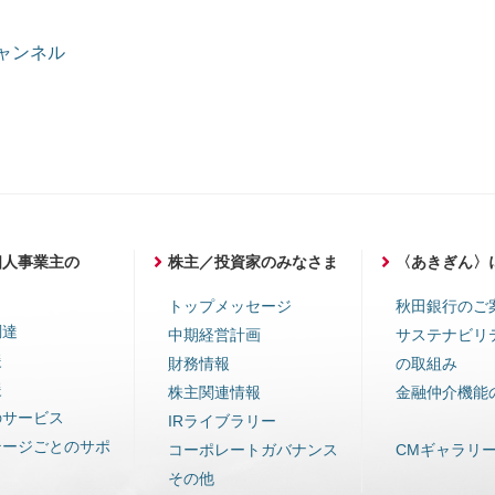
チャンネル
個人事業主の
株主／投資家のみなさま
〈あきぎん〉
ま
トップメッセージ
秋田銀行のご
調達
中期経営計画
サステナビリ
援
財務情報
の取組み
援
株主関連情報
金融仲介機能
のサービス
IRライブラリー
テージごとのサポ
コーポレートガバナンス
CMギャラリ
その他