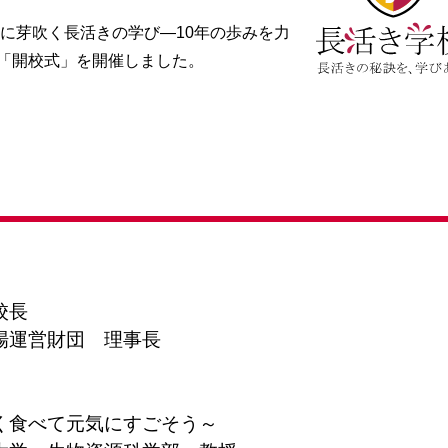
光に芽吹く長活きの学び―10年の歩みを力
「開校式」を開催しました。
校長
場運営財団 理事長
く食べて元気にすごそう～