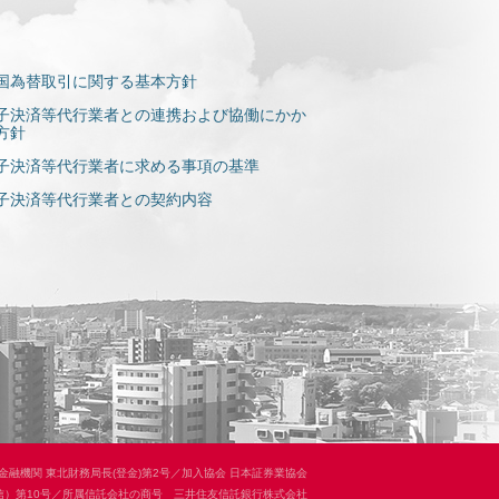
国為替取引に関する基本方針
子決済等代行業者との連携および協働にかか
方針
子決済等代行業者に求める事項の基準
子決済等代行業者との契約内容
金融機関 東北財務局長(登金)第2号
／加入協会 日本証券業協会
）第10号
／所属信託会社の商号 三井住友信託銀行株式会社