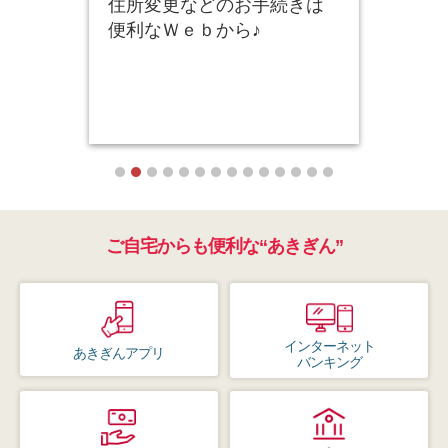
数に
住所変更などのお手続きは
使い
が無
便利なＷｅｂから♪
みは
ご自宅からも便利な“あきぎん”
インターネット
あきぎんアプリ
バンキング