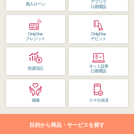
アプリで
個人ローン
口座開設
OnlyOne
OnlyOne
クレジット
デビット
ネット証券
投資信託
口座開設
保険
スマホ決済
目的から商品・サービスを探す