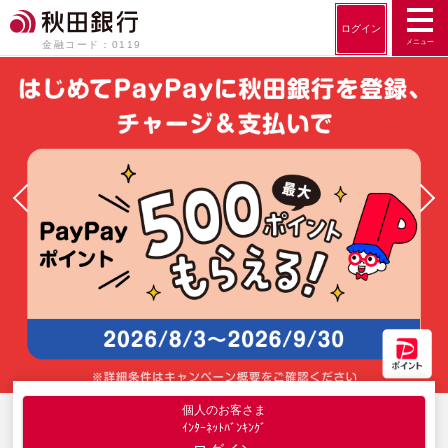
ログイン
メニュー
金融コード：0119
個人のお客さま
ｲﾝﾀｰﾈｯﾄﾊﾞﾝｷﾝｸﾞ