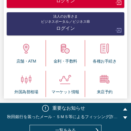
ログイン
法人のお客さま
ビジネスポータル／ビジネスIB
ログイン
店舗・ATM
金利・手数料
各種お手続き
外国為替相場
マーケット情報
来店予約
秋田銀行を装ったメール・ＳＭＳ等によるフィッシング詐欺にご注意ください
「社長」「役員」になりすました詐欺メールにご注意ください
重要なお知らせ
銀行名を騙る電話等（自動音声含む）にご注意ください
秋田銀行を装ったメール・ＳＭＳ等によるフィッシング詐欺にご注意ください
「社長」「役員」になりすました詐欺メールにご注意ください
一覧をみる