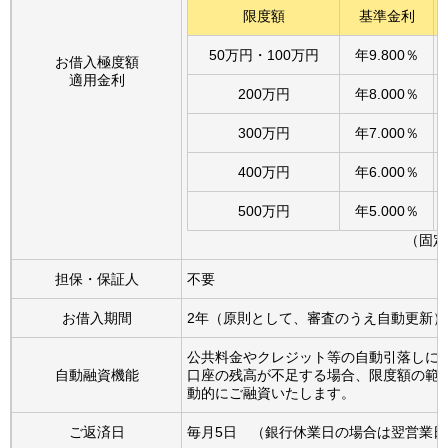
限度額
基準金利
50万円・100万円
年
9.800
％
お借入極度額
適用金利
200万円
年
8.000
％
300万円
年
7.000
％
400万円
年
6.000
％
500万円
年
5.000
％
（固定
担保・保証人
不要
お借入期間
2年（原則として、審査のうえ自動更新）
公共料金やクレジット等の自動引落しに
自動融資機能
口座の残高が不足する場合、限度額の範
動的にご融資いたします。
ご返済日
毎月5日 （銀行休業日の場合は翌営業日