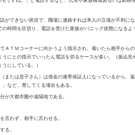
お宅ですね。」と電話するなど、氏名や家族構成あるいは勤務
は話ができない状況で、職場に連絡すれば本人の立場が不利にな
での時間を区切り、電話を受けた家族がパニック状態になるよ
ってＡＴＭコーナーに向かうよう指示され、着いたら相手からの
ようにとの指示でいったん電話を切るケースが多い。（振込先
ようにしている。）
人（または息子さん）は借金の連帯保証人になっているから、返
。」など、脅してくる場合もある。
分が大都市圏や遠隔地である。
を言わず、相手に言わせる。
する。