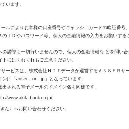
っています。
メールによりお客様の口座番号やキャッシュカードの暗証番号
スのＩＤやパスワード等、個人の金融情報の入力をお願いする
への誘導も一切行いませんので、個人の金融情報な どを問い合
サイトにはくれぐれもご注意ください。
グサービスは、株式会社ＮＴＴデータが運営するＡＮＳＥＲサ
は「anser．or．jp」となっています。
出される電子メールのドメイン名も同様です。
.akita-bank.co.jp/
ぎん〉へお問い合わせください。