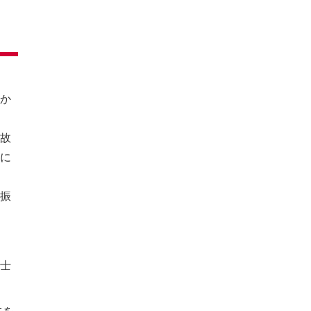
か
故
に
振
士