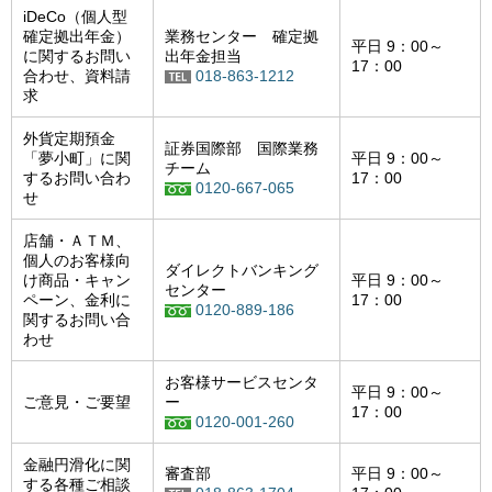
iDeCo（個人型
確定拠出年金）
業務センター 確定拠
平日 9：00～
に関するお問い
出年金担当
17：00
合わせ、資料請
018-863-1212
求
外貨定期預金
証券国際部 国際業務
「夢小町」に関
平日 9：00～
チーム
するお問い合わ
17：00
0120-667-065
せ
店舗・ＡＴＭ、
個人のお客様向
ダイレクトバンキング
け商品・キャン
平日 9：00～
センター
ペーン、金利に
17：00
0120-889-186
関するお問い合
わせ
お客様サービスセンタ
平日 9：00～
ご意見・ご要望
ー
17：00
0120-001-260
金融円滑化に関
審査部
平日 9：00～
する各種ご相談