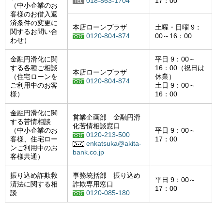
018-863-1704
17：00
（中小企業のお
客様のお借入返
済条件の変更に
本店ローンプラザ
土曜・日曜 9：
関するお問い合
0120-804-874
00～16：00
わせ）
金融円滑化に関
平日 9：00～
する各種ご相談
16：00（祝日は
本店ローンプラザ
（住宅ローンを
休業）
0120-804-874
ご利用中のお客
土日 9：00～
様）
16：00
金融円滑化に関
営業企画部 金融円滑
する苦情相談
化苦情相談窓口
（中小企業のお
平日 9：00～
0120-213-500
客様、住宅ロー
17：00
enkatsuka@akita-
ンご利用中のお
bank.co.jp
客様共通）
振り込め詐欺救
事務統括部 振り込め
平日 9：00～
済法に関する相
詐欺専用窓口
17：00
談
0120-085-180