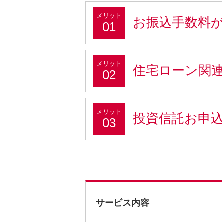
メリット
お振込手数料
01
メリット
住宅ローン関
02
メリット
投資信託お申
03
サービス内容