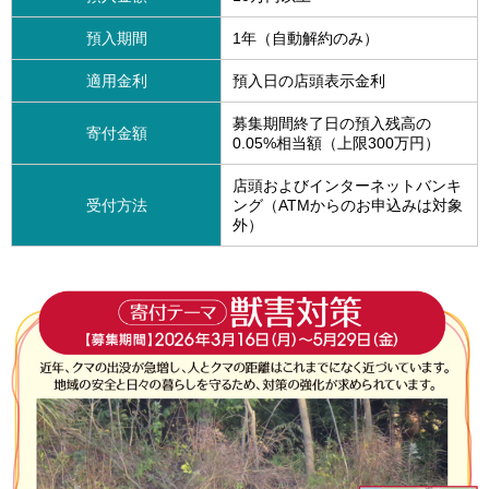
預入期間
1年（自動解約のみ）
適用金利
預入日の店頭表示金利
募集期間終了日の預入残高の
寄付金額
0.05%相当額（上限300万円）
店頭およびインターネットバンキ
受付方法
ング（ATMからのお申込みは対象
外）