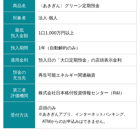
商品名
〈あきぎん〉グリーン定期預金
対象者
法人·個人
最低
1口1,000万円以上
預入金額
預入期間
1年（自動解約のみ）
適用金利
預入日の「大口定期預金」の店頭表示金利
預金の
再生可能エネルギー関連融資
充当先
第三者
株式会社日本格付投資情報センター（R&I）
評価機関
店頭のみ
※あきぎんアプリ、インターネットバンキング、
受付方法
ATMからのお申込みはできません。