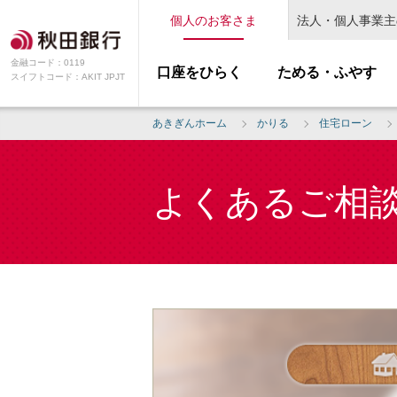
個人のお客さま
法人・個人事業主
金融コード：0119
口座をひらく
ためる・ふやす
スイフトコード：AKIT JPJT
あきぎんホーム
かりる
住宅ローン
よくあるご相