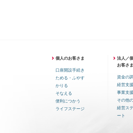
個人のお客さま
法人／
お客さ
口座開設手続き
資金の
ためる・ふやす
経営支
かりる
事業支
そなえる
その他
便利につかう
経営ス
ライフステージ
ート