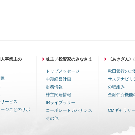
個人事業主の
株主／投資家のみなさま
〈あきぎん〉
ま
トップメッセージ
秋田銀行のご
調達
中期経営計画
サステナビリ
援
財務情報
の取組み
援
株主関連情報
金融仲介機能
のサービス
IRライブラリー
テージごとのサポ
コーポレートガバナンス
CMギャラリ
その他