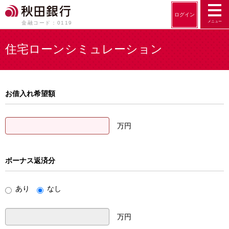
ログイン
メニュー
金融コード：0119
住宅ローンシミュレーション
お借入れ希望額
万円
ボーナス返済分
あり
なし
万円