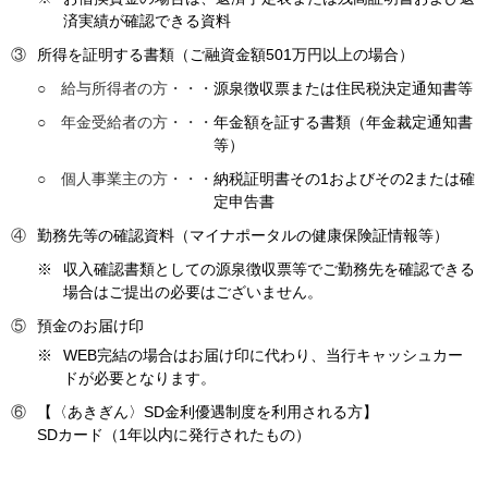
済実績が確認できる資料
③
所得を証明する書類（ご融資金額501万円以上の場合）
○ 給与所得者の方・・・
源泉徴収票または住民税決定通知書等
○ 年金受給者の方・・・
年金額を証する書類（年金裁定通知書
等）
○ 個人事業主の方・・・
納税証明書その1およびその2または確
定申告書
④
勤務先等の確認資料（マイナポータルの健康保険証情報等）
※
収入確認書類としての源泉徴収票等でご勤務先を確認できる
場合はご提出の必要はございません。
⑤
預金のお届け印
※
WEB完結の場合はお届け印に代わり、当行キャッシュカー
ドが必要となります。
⑥
【〈あきぎん〉SD金利優遇制度を利用される方】
SDカード（1年以内に発行されたもの）