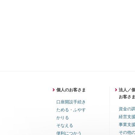
個人のお客さま
法人／
お客さ
口座開設手続き
資金の
ためる・ふやす
経営支
かりる
事業支
そなえる
その他
便利につかう