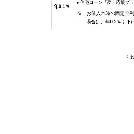
● 住宅ローン「夢・応援プ
年0.1％
※ お借入れ時の固定金
場合は、年0.2％引
く