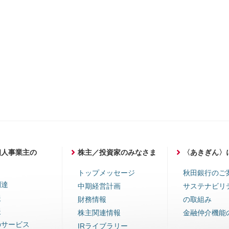
個人事業主の
株主／投資家のみなさま
〈あきぎん〉
ま
トップメッセージ
秋田銀行のご
調達
中期経営計画
サステナビリ
援
財務情報
の取組み
援
株主関連情報
金融仲介機能
のサービス
IRライブラリー