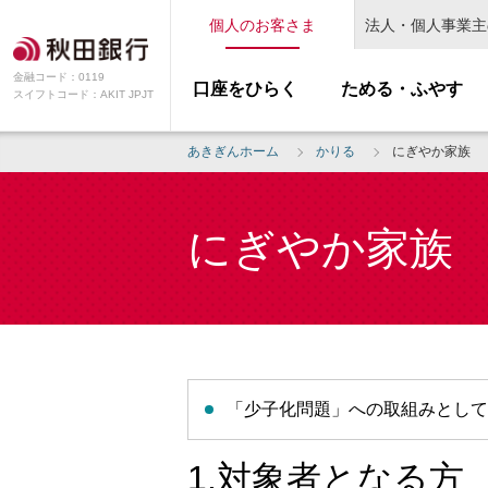
個人のお客さま
法人・個人事業主
金融コード：0119
口座をひらく
ためる・ふやす
スイフトコード：AKIT JPJT
あきぎんホーム
かりる
にぎやか家族
にぎやか家族
「少子化問題」への取組みとして
1.対象者となる方