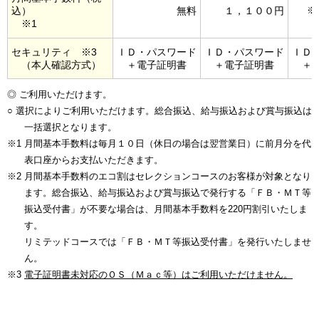
込）
無料
１，１００円
※
※1
セキュリティ ※3
ＩＤ・パスワード
ＩＤ・パスワード
ＩＤ
（本人確認方式）
＋電子証明書
＋電子証明書
＋
◎ ご利用いただけます。
○ 選択によりご利用いただけます。総合振込、給与振込および賞与振込は
一括選択となります。
※1 月間基本手数料は毎月１０日（休日の場合は翌営業日）に前月分を代
表口座からお支払いただきます。
※2 月間基本手数料のエコ割はセレクションコースのお客様が対象となり
ます。総合振込、給与振込および賞与振込で発行する「ＦＢ・ＭＴ等
振込受付書」が不要な場合は、月間基本手数料を220円割引いたしま
す。
リミテッドコースでは「ＦＢ・ＭＴ等振込受付書」を発行いたしませ
ん。
※3
電子証明書未対応のＯＳ（Ｍａｃ等）はご利用いただけません。