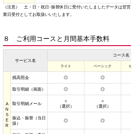
（注意） 土・日・祝日･振替休日に受付いたしましたデータは翌営
業日受付としてお取扱いいたします。
８ ご利用コースと月間基本手数料
コース名
サービス名
ライト
ベーシック
セ
残高照会
◎
◎
取引明細（画面）
◎
◎
○
○
取引明細メール
A
（選択）
（選択）
N
S
振込・振替（当日
E
◎
◎
扱）
R