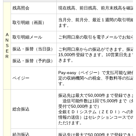
残高照会
現在残高、前日残高、前月末残高を確認
当月分、前月分、最近１週間の取引明細
取引明細（画面）
ます。
A
取引明細メール
ご利用口座の取引を電子メールでお知ら
N
S
振込・振替（当日扱）
ご利用口座からの振込ができます。振込
E
15,000件登録できます。10営業日先ま
R
きます。
振込・振替（予約扱）
Pay-easy（ペイジー）で支払可能な納
ペイジー
定の収納機関への税金、手数料等の払込
す。
振込先は最大で50,000件まで登録でき
送信可能件数は1回で5,000件まで（
受付で50,000件まで）
総合振込
全銀ＥＤＩシステム（ＺＥＤＩ）への対
情報の送信）はセレクションコースでの
ただけます。
給与振込
振込先は最大で50,000件まで登録でき