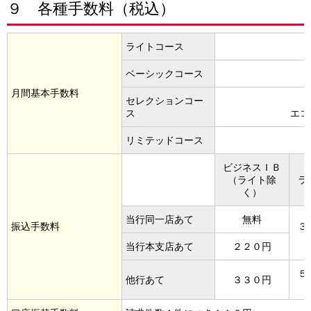
９ 各種手数料（税込）
ライトコース
ベーシックコース
月間基本手数料
セレクションコー
ス
エコ
リミテッドコース
ビジネスＩＢ
（ライト除
ラ
く）
当行同一店あて
無料
振込手数料
３
当行本支店あて
２２０円
５
他行あて
３３０円