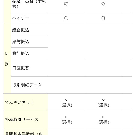
振込・振替（予約
◎
◎
扱）
ペイジー
◎
◎
総合振込
給与振込
伝
賞与振込
送
口座振替
取引明細データ
○
○
でんさいネット
（選択）
（選択）
○
○
外為取引サービス
（選択）
（選択）
月間基本手数料（税