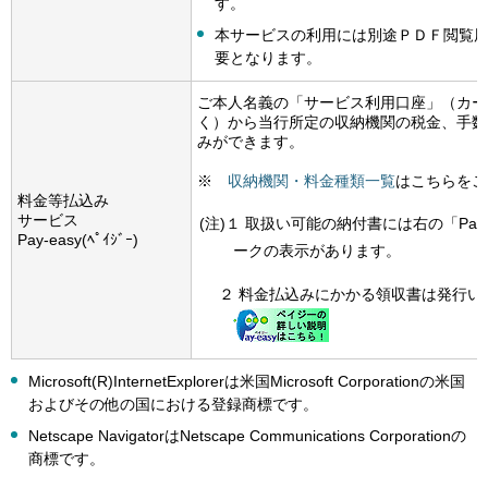
す。
本サービスの利用には別途ＰＤＦ閲覧
要となります。
ご本人名義の「サービス利用口座」（カー
く）から当行所定の収納機関の税金、手数
みができます。
※
収納機関・料金種類一覧
はこちらをご
料金等払込み
サービス
(注)１ 取扱い可能の納付書には右の「Pay-eas
Pay-easy(ﾍﾟｲｼﾞｰ)
ークの表示があります。
２ 料金払込みにかかる領収書は発行い
Microsoft(R)InternetExplorerは米国Microsoft Corporationの米国
およびその他の国における登録商標です。
Netscape NavigatorはNetscape Communications Corporationの
商標です。