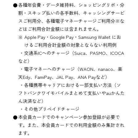
各種年会費・データ維持料、ショッピングリボ・分
割・スキップ払いの各手数料、キャッシングサービ
スご利用分、各種電子マネーチャージご利用分※な
どはご利用合計金額には含まれません。
Apple Pay・
Google Pay・
Samsung Wallet
にお
けるご利用合計金額の対象とならない利用例
・交通系ICへのチャージ（Suica、PASMO、ICOCA
など）
・電子マネーへのチャージ（WAON、nanaco、楽
天Edy、FamiPay、JAL Pay、ANA Payなど）
・各種携帯キャリアにおける一部支払い方法（ソ
フトバンクワイモバイルまとめて支払いやauかんた
ん決済など）
・その他プリペイドチャージ
本会員カードでのキャンペーン参加登録が必要で
す。また、本会員カードでの利用金額のみ集計され
ます。