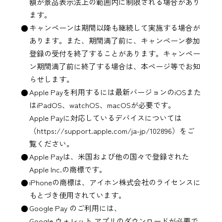
額が景品表示法上の範囲内に制限される場合があり
ます。
キャンペーンは期間以降も継続して実施する場合が
あります。また、期間満了前に、キャンペーン参加
登録の受付を終了することがあります。キャンペー
ン期間満了前に終了する場合は、本ページ等でお知
らせします。
Apple Pay
を利用するには最新バージョンのiOSまた
はiPadOS、watchOS、macOSが必要です。
Apple Pay
に対応しているデバイスについては
（https://support.apple.com/ja-jp/102896）
をご
覧ください。
Apple Pay
は、米国および他の国々で登録された
Apple Inc.の商標です。
iPhoneの商標は、アイホン株式会社のライセンスに
もとづき使用されています。
Google Pay
のご利用には、
Google ウォレット アプリ
のダウンロードが必要で