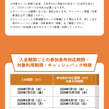
※対象カードに新規入会後、入会月の4ヵ月後の15日まで（入会月を含む）
に、STEP1～4すべての対応が必要となります。
※キャンペーンが適用にならない場合があります。キャンペーン詳細・注意
事項を必ずご確認ください。
※キャッシュバック上限金額はカードの券種により異なります。詳しくは下
部のキャンペーン詳細・注意事項の「特典」をご確認ください。
※STEP2～4は新規入会されたカードで登録・利用してください。
参加条件対応期間（※2）・
入会期間（※1）
キ
対象利用期間
2026年7月1日（水）～
2026年7月1日（水）～
＜クレジ
2026年7月31日（金）
2026年10月15日（木）
＜デビッ
2026年8月1日（土）～
2026年8月1日（土）～
＜クレジ
2026年8月31日（月）
2026年11月15日（日）
＜デビッ